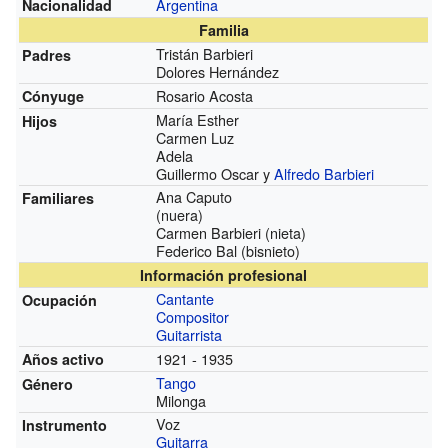
Argentina
Nacionalidad
Familia
Tristán Barbieri
Padres
Dolores Hernández
Rosario Acosta
Cónyuge
María Esther
Hijos
Carmen Luz
Adela
Guillermo Oscar y
Alfredo Barbieri
Ana Caputo
Familiares
(nuera)
Carmen Barbieri (nieta)
Federico Bal (bisnieto)
Información profesional
Cantante
Ocupación
Compositor
Guitarrista
1921 - 1935
Años activo
Tango
Género
Milonga
Voz
Instrumento
Guitarra