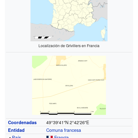
Localización de Grivillers en Francia
49°39′41″N
2°42′26″E
Coordenadas
Comuna francesa
Entidad
•
País
Francia