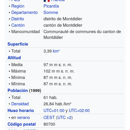
•
Región
Picardía
•
Departamento
Somme
•
Distrito
distrito de Montdidier
•
Cantón
cantón de Montdidier
• Mancomunidad
Communauté de communes du canton de
Montdidier
Superficie
• Total
3,39
km²
Altitud
• Media
97 m m s. n. m.
• Máxima
102 m m s. n. m.
• Mínima
87 m m s. n. m.
• Mínima
87 m m s. n. m.
Población
(1999)
• Total
61 hab.
•
Densidad
26,84 hab./km²
UTC+01:00
y
UTC+02:00
Huso horario
• en
verano
CEST
(
UTC +2
)
80700
Código postal