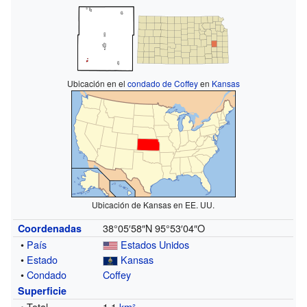
Ubicación en el
condado de Coffey
en
Kansas
Ubicación de Kansas en EE. UU.
38°05′58″N
95°53′04″O
Coordenadas
•
País
Estados Unidos
•
Estado
Kansas
•
Condado
Coffey
Superficie
• Total
1.1
km²