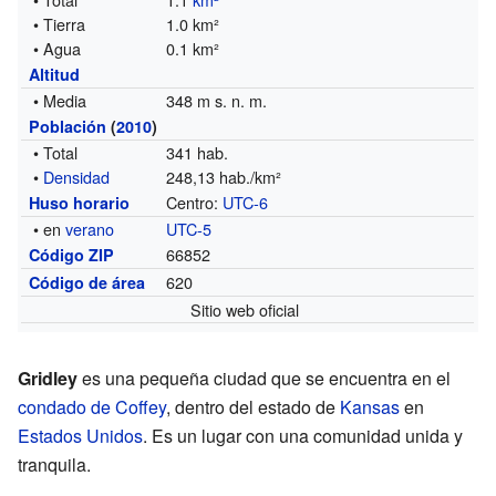
• Tierra
1.0 km²
• Agua
0.1 km²
Altitud
• Media
348 m s. n. m.
Población
(
2010
)
• Total
341 hab.
•
Densidad
248,13 hab./km²
Centro:
UTC-6
Huso horario
• en
verano
UTC-5
66852
Código ZIP
620
Código de área
Sitio web oficial
Gridley
es una pequeña ciudad que se encuentra en el
condado de Coffey
, dentro del estado de
Kansas
en
Estados Unidos
. Es un lugar con una comunidad unida y
tranquila.