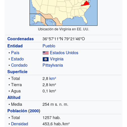
Ubicación de Virginia en EE. UU.
36°57′11″N
79°21′46″O
Coordenadas
Pueblo
Entidad
•
País
Estados Unidos
•
Estado
Virginia
•
Condado
Pittsylvania
Superficie
• Total
2,8
km²
• Tierra
2,8 km²
• Agua
0,1 km²
Altitud
• Media
254 m s. n. m.
Población
(
2000
)
• Total
1257 hab.
•
Densidad
453,6 hab./km²