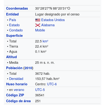
30°28′27″N
88°20′31″O
Coordenadas
Lugar designado por el censo
Entidad
•
País
Estados Unidos
•
Estado
Alabama
•
Condado
Mobile
Superficie
• Total
22.5
km²
• Tierra
22.4 km²
• Agua
0.1 km²
Altitud
• Media
25 m s. n. m.
Población
(
2010
)
• Total
3672 hab.
•
Densidad
153,57 hab./km²
Centro:
UTC-6
Huso horario
• en
verano
UTC-5
36541
Código ZIP
251
Código de área