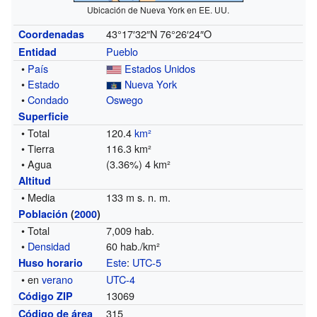
Ubicación de Nueva York en EE. UU.
43°17′32″N
76°26′24″O
Coordenadas
Pueblo
Entidad
•
País
Estados Unidos
•
Estado
Nueva York
•
Condado
Oswego
Superficie
• Total
120.4
km²
• Tierra
116.3 km²
• Agua
(3.36%) 4 km²
Altitud
• Media
133 m s. n. m.
Población
(
2000
)
• Total
7,009 hab.
•
Densidad
60 hab./km²
Este
:
UTC-5
Huso horario
• en
verano
UTC-4
13069
Código ZIP
315
Código de área