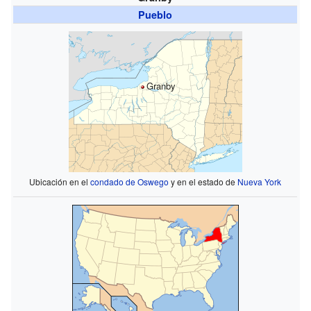
Pueblo
Granby
Ubicación en el
condado de Oswego
y en el estado de
Nueva York