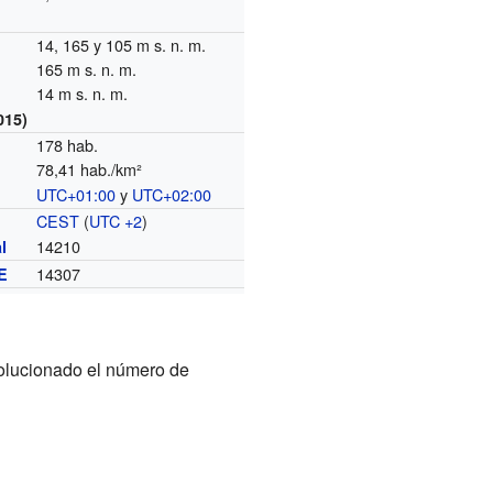
14, 165 y 105 m s. n. m.
165 m s. n. m.
14 m s. n. m.
015)
178 hab.
78,41 hab./km²
UTC+01:00
y
UTC+02:00
o
CEST
(
UTC +2
)
14210
l
14307
E
volucionado el número de