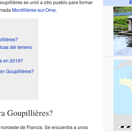
Goupillières se unió a otro pueblo para formar
E
amada
Montillières-sur-Orne
.
llières?
icas del terreno
es en 2019?
en Goupillières?
a Goupillières?
l noroeste de Francia. Se encuentra a unos