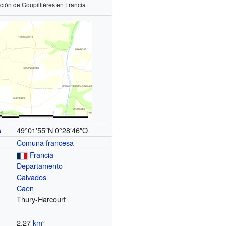
ción de Goupillières en Francia
49°01′55″N
0°28′46″O
s
Comuna francesa
Francia
Departamento
Calvados
Caen
Thury-Harcourt
2,27
km²