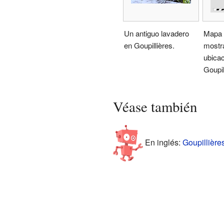
Un antiguo lavadero
Mapa 
en Goupillières.
mostr
ubicac
Goupil
Véase también
En inglés:
Goupillière