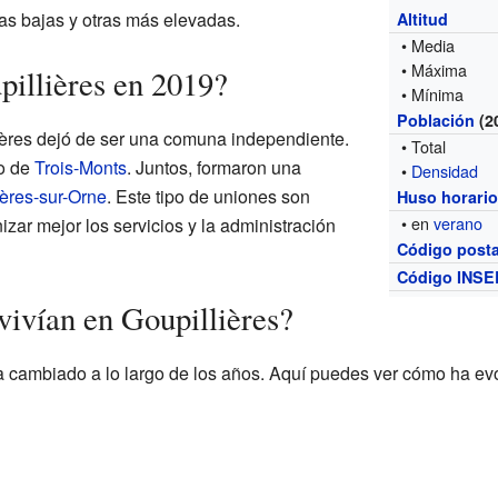
nas bajas y otras más elevadas.
Altitud
• Media
• Máxima
illières en 2019?
• Mínima
Población
(2
ières dejó de ser una comuna independiente.
• Total
no de
Trois-Monts
. Juntos, formaron una
•
Densidad
ières-sur-Orne
. Este tipo de uniones son
Huso horari
• en
verano
zar mejor los servicios y la administración
Código posta
Código INSE
vivían en Goupillières?
a cambiado a lo largo de los años. Aquí puedes ver cómo ha e