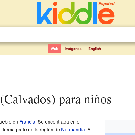
Web
Imágenes
English
s (Calvados) para niños
ueblo en
Francia
. Se encontraba en el
e forma parte de la región de
Normandía
. A