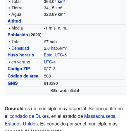
• Total
363,04
km²
• Tierra
34,15 km²
• Agua
328,89 km²
Altitud
• Media
-1 m s. n. m.
Población
(2023)
• Total
67 hab.
•
Densidad
2,0 hab./km²
Este
:
UTC-5
Huso horario
• en
verano
UTC-4
02713
Código ZIP
508
Código de área
618290
GNIS
Sitio web oficial
Gosnold
es un municipio muy especial. Se encuentra en
el
condado de Dukes
, en el estado de
Massachusetts
,
Estados Unidos
. Es conocido por ser el municipio más