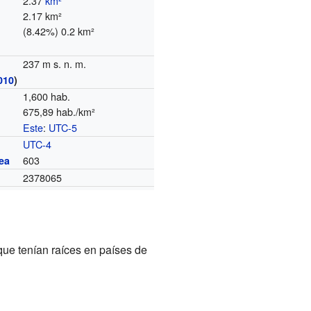
2.37
km²
2.17 km²
(8.42%) 0.2 km²
237 m s. n. m.
010
)
1,600 hab.
675,89 hab./km²
Este
:
UTC-5
o
UTC-4
603
ea
2378065
 que tenían raíces en países de