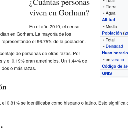
¿Cuántas personas
• Total
• Tierra
viven en Gorham?
• Agua
Altitud
En el año 2010, el censo
• Media
Población
(
2
idían en Gorham. La mayoría de los
• Total
, representando el 96.75% de la población.
•
Densidad
Huso horari
entaje de personas de otras razas. Por
• en
verano
os y el 0.19% eran amerindios. Un 1.44% de
Código de ár
n dos o más razas.
GNIS
ón
, el 0.81% se identificaba como hispano o latino. Esto significa
es