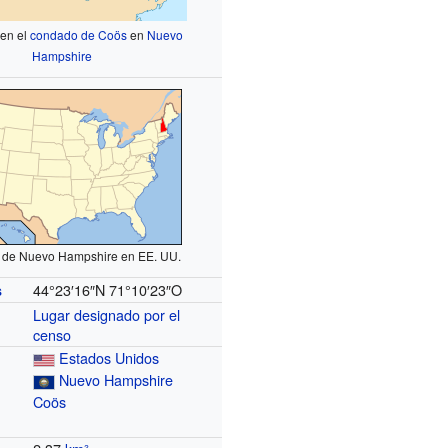
 en el
condado de Coös
en
Nuevo
Hampshire
 de Nuevo Hampshire en EE. UU.
44°23′16″N
71°10′23″O
s
Lugar designado por el
censo
Estados Unidos
Nuevo Hampshire
Coös