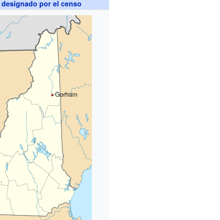
 designado por el censo
Gorham