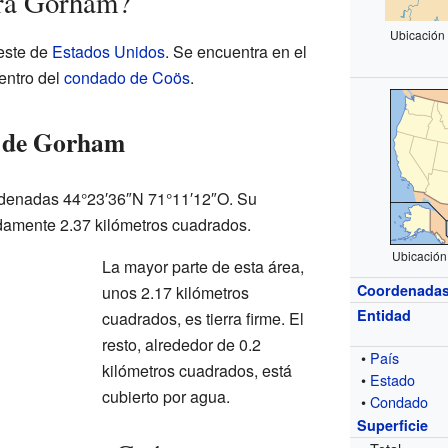
ra Gorham?
Ubicación
este de
Estados Unidos
. Se encuentra en el
entro del
condado de Coös
.
o de Gorham
rdenadas 44°23′36″N 71°11′12″O. Su
adamente 2.37 kilómetros cuadrados.
Ubicación
La mayor parte de esta área,
Coordenada
unos 2.17 kilómetros
Entidad
cuadrados, es tierra firme. El
resto, alrededor de 0.2
•
País
kilómetros cuadrados, está
•
Estado
cubierto por agua.
•
Condado
Superficie