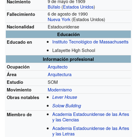
9 de mayo de 1909
Nacimiento
Búfalo
(
Estados Unidos
)
6 de agosto de 1990
Fallecimiento
Nueva York
(Estados Unidos)
Estadounidense
Nacionalidad
Educación
Instituto Tecnológico de Massachusetts
Educado en
Lafayette High School
Información profesional
Arquitecto
Ocupación
Arquitectura
Área
SOM
Estudio
Modernismo
Movimiento
Lever House
Obras notables
Solow Building
Academia Estadounidense de las Artes
Miembro de
y las Ciencias
Academia Estadounidense de las Artes
y las Letras