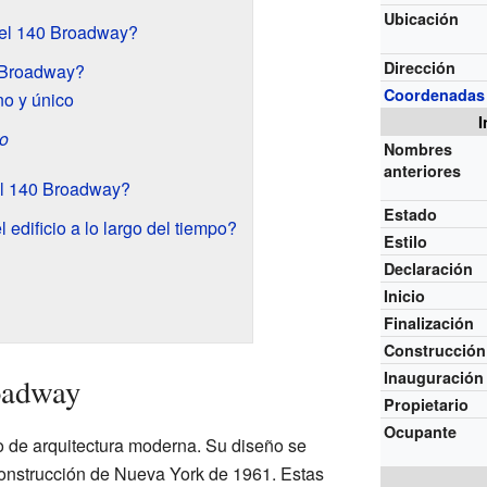
Ubicación
el 140 Broadway?
Dirección
 Broadway?
Coordenadas
o y único
I
o
Nombres
anteriores
el 140 Broadway?
Estado
edificio a lo largo del tiempo?
Estilo
Declaración
Inicio
Finalización
Construcción
Inauguración
oadway
Propietario
Ocupante
 de arquitectura moderna. Su diseño se
construcción de Nueva York de 1961. Estas