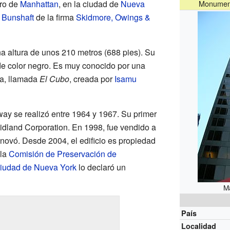
ero de
Manhattan
, en la ciudad de
Nueva
Monument
 Bunshaft
de la firma
Skidmore, Owings &
una altura de unos 210 metros (688 pies). Su
de color negro. Es muy conocido por una
da, llamada
El Cubo
, creada por
Isamu
ay se realizó entre 1964 y 1967. Su primer
Midland Corporation. En 1998, fue vendido a
renovó. Desde 2004, el edificio es propiedad
 la
Comisión de Preservación de
Ciudad de Nueva York
lo declaró un
M
País
Localidad