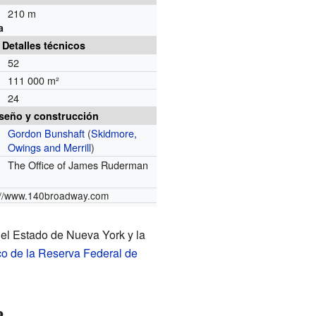
210 m
a
Detalles técnicos
52
111 000 m²
24
seño y construcción
Gordon Bunshaft
(
Skidmore,
Owings and Merrill
)
The Office of James Ruderman
://www.140broadway.com
el Estado de Nueva York y la
co de la Reserva Federal de