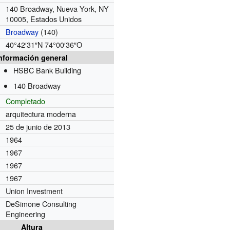
140 Broadway, Nueva York, NY
10005, Estados Unidos
Broadway
(140)
40°42′31″N
74°00′36″O
nformación general
HSBC Bank Building
140 Broadway
Completado
arquitectura moderna
25 de junio de 2013
1964
1967
1967
1967
Union Investment
DeSimone Consulting
Engineering
Altura