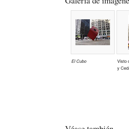
Galería de imágen
El Cubo
Visto
y Ceda
Véase también