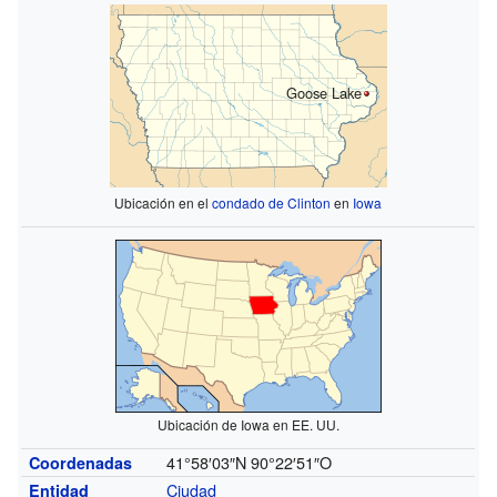
Goose Lake
Ubicación en el
condado de Clinton
en
Iowa
Ubicación de Iowa en EE. UU.
41°58′03″N
90°22′51″O
Coordenadas
Ciudad
Entidad