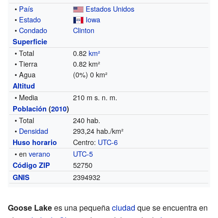
•
País
Estados Unidos
•
Estado
Iowa
•
Condado
Clinton
Superficie
• Total
0.82
km²
• Tierra
0.82 km²
• Agua
(0%) 0 km²
Altitud
• Media
210 m s. n. m.
Población
(
2010
)
• Total
240 hab.
•
Densidad
293,24 hab./km²
Centro:
UTC-6
Huso horario
• en
verano
UTC-5
52750
Código ZIP
2394932
GNIS
Goose Lake
es una pequeña
ciudad
que se encuentra en