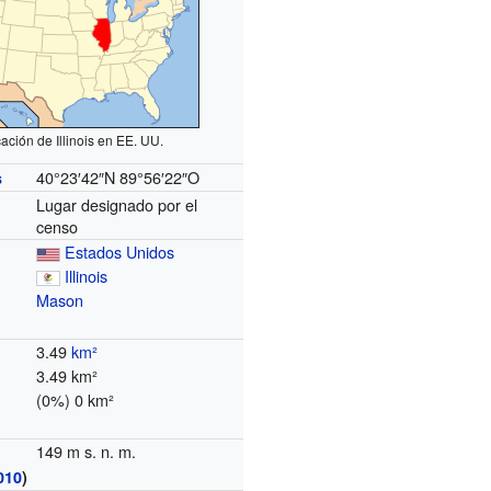
ación de Illinois en EE. UU.
40°23′42″N
89°56′22″O
s
Lugar designado por el
censo
Estados Unidos
Illinois
Mason
3.49
km²
3.49 km²
(0%) 0 km²
149 m s. n. m.
010
)