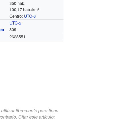
350 hab.
100,17 hab./km²
Centro:
UTC-6
o
UTC-5
309
ea
2628551
tilizar libremente para fines
trario. Citar este artículo: