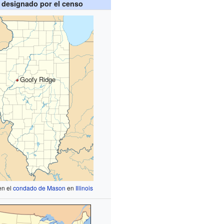
 designado por el censo
Goofy Ridge
en el
condado de Mason
en
Illinois