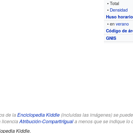
• Total
•
Densidad
Huso horari
• en
verano
Código de ár
GNIS
los de la
Enciclopedia Kiddle
(incluidas las imágenes) se puede u
a licencia
Atribución-CompartirIgual
a menos que se indique lo con
lopedia Kiddle.