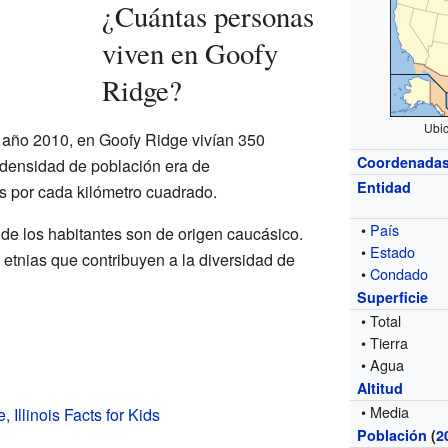
¿Cuántas personas
viven en Goofy
Ridge?
Ubic
 año 2010, en Goofy Ridge vivían 350
Coordenada
a densidad de población era de
Entidad
 por cada kilómetro cuadrado.
•
País
de los habitantes son de origen caucásico.
•
Estado
etnias que contribuyen a la diversidad de
•
Condado
Superficie
• Total
• Tierra
• Agua
Altitud
• Media
 Illinois Facts for Kids
Población
(
2