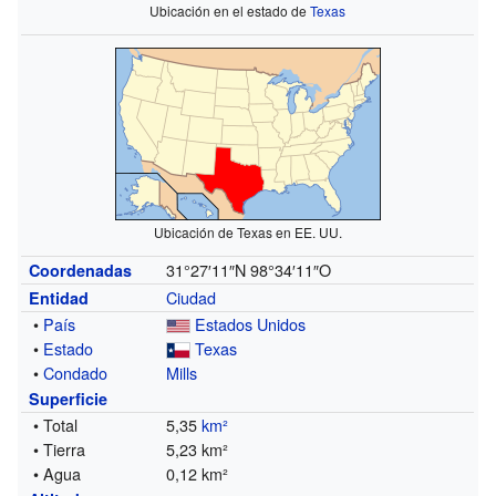
Ubicación en el estado de
Texas
Ubicación de Texas en EE. UU.
31°27′11″N
98°34′11″O
Coordenadas
Ciudad
Entidad
•
País
Estados Unidos
•
Estado
Texas
•
Condado
Mills
Superficie
• Total
5,35
km²
• Tierra
5,23 km²
• Agua
0,12 km²