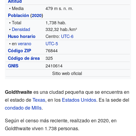
Altitud
• Media
479 m s. n. m.
Población
(
2020
)
• Total
1,738 hab.
•
Densidad
332,32 hab./km²
Centro:
UTC-6
Huso horario
• en
verano
UTC-5
76844
Código ZIP
325
Código de área
2410614
GNIS
Sitio web oficial
Goldthwaite
es una ciudad pequeña que se encuentra en
el estado de
Texas
, en los
Estados Unidos
. Es la sede del
condado de Mills
.
Según el censo más reciente, realizado en 2020, en
Goldthwaite viven 1.738 personas.