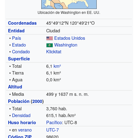
Ubicación de Washington en EE. UU.
45°49′12″N
120°49′21″O
Coordenadas
Ciudad
Entidad
•
País
Estados Unidos
•
Estado
Washington
•
Condado
Klickitat
Superficie
• Total
6,1
km²
• Tierra
6,1 km²
• Agua
0,0 km²
Altitud
• Media
499 y 1637 m s. n. m.
Población
(
2000
)
• Total
3,760 hab.
•
Densidad
615,1 hab./km²
Pacífico
: UTC-8
Huso horario
• en
verano
UTC-7
98620
Código ZIP