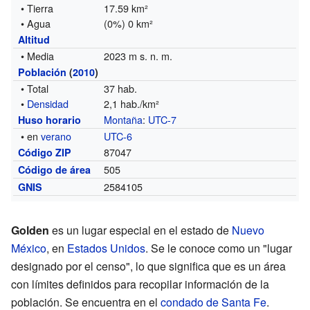
• Tierra
17.59 km²
• Agua
(0%) 0 km²
Altitud
• Media
2023 m s. n. m.
Población
(
2010
)
• Total
37 hab.
•
Densidad
2,1 hab./km²
Montaña
:
UTC-7
Huso horario
• en
verano
UTC-6
87047
Código ZIP
505
Código de área
2584105
GNIS
Golden
es un lugar especial en el estado de
Nuevo
México
, en
Estados Unidos
. Se le conoce como un "lugar
designado por el censo", lo que significa que es un área
con límites definidos para recopilar información de la
población. Se encuentra en el
condado de Santa Fe
.