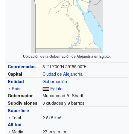
Ubicación de la Gobernación de Alejandría en Egipto.
31°12′00″N
29°55′00″E
Coordenadas
Ciudad de Alejandría
Capital
Gobernación
Entidad
•
País
Egipto
Muhammad Al-Sharif
Gobernador
3 ciudades y 9 barrios
Subdivisiones
Superficie
• Total
2.818
km²
Altitud
• Media
27 m s. n. m.