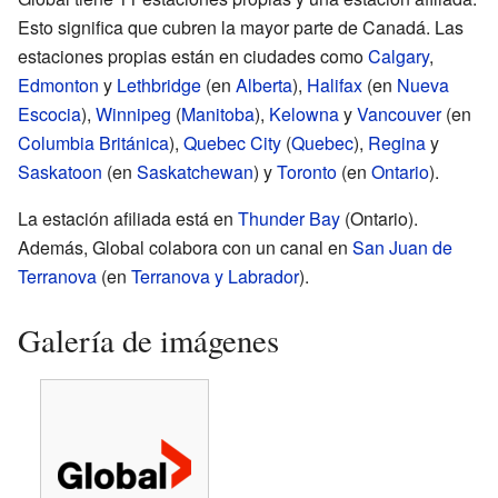
Esto significa que cubren la mayor parte de Canadá. Las
estaciones propias están en ciudades como
Calgary
,
Edmonton
y
Lethbridge
(en
Alberta
),
Halifax
(en
Nueva
Escocia
),
Winnipeg
(
Manitoba
),
Kelowna
y
Vancouver
(en
Columbia Británica
),
Quebec City
(
Quebec
),
Regina
y
Saskatoon
(en
Saskatchewan
) y
Toronto
(en
Ontario
).
La estación afiliada está en
Thunder Bay
(Ontario).
Además, Global colabora con un canal en
San Juan de
Terranova
(en
Terranova y Labrador
).
Galería de imágenes