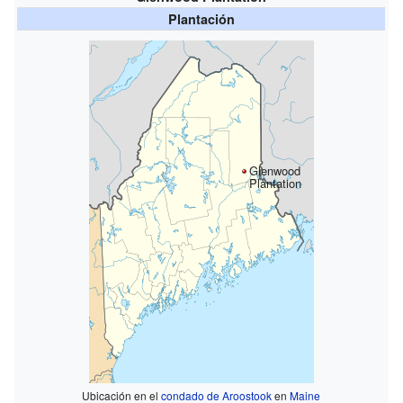
Plantación
Glenwood
Plantation
Ubicación en el
condado de Aroostook
en
Maine