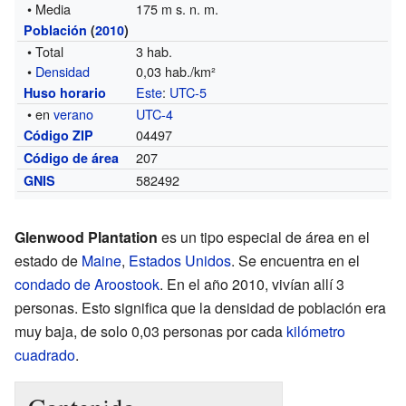
• Media
175 m s. n. m.
Población
(
2010
)
• Total
3 hab.
•
Densidad
0,03 hab./km²
Este
:
UTC-5
Huso horario
• en
verano
UTC-4
04497
Código ZIP
207
Código de área
582492
GNIS
Glenwood Plantation
es un tipo especial de área en el
estado de
Maine
,
Estados Unidos
. Se encuentra en el
condado de Aroostook
. En el año 2010, vivían allí 3
personas. Esto significa que la densidad de población era
muy baja, de solo 0,03 personas por cada
kilómetro
cuadrado
.