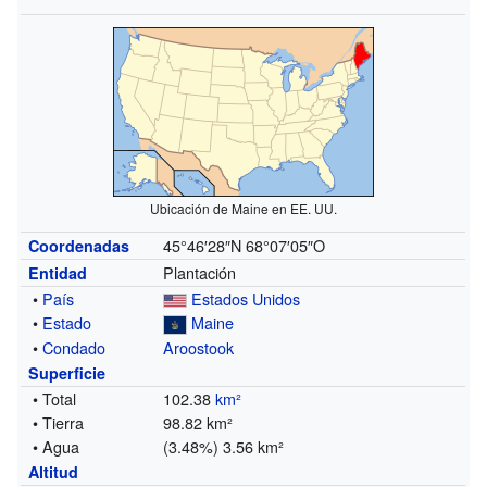
Ubicación de Maine en EE. UU.
45°46′28″N
68°07′05″O
Coordenadas
Plantación
Entidad
•
País
Estados Unidos
•
Estado
Maine
•
Condado
Aroostook
Superficie
• Total
102.38
km²
• Tierra
98.82 km²
• Agua
(3.48%) 3.56 km²
Altitud