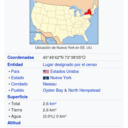
Ubicación de Nueva York en EE. UU.
40°49′42″N
73°38′05″O
Coordenadas
Lugar designado por el censo
Entidad
•
País
Estados Unidos
•
Estado
Nueva York
•
Condado
Nassau
•
Pueblo
Oyster Bay
&
North Hempstead
Superficie
• Total
2.6
km²
• Tierra
2.6 km²
• Agua
(0.0%) 0 km²
Altitud