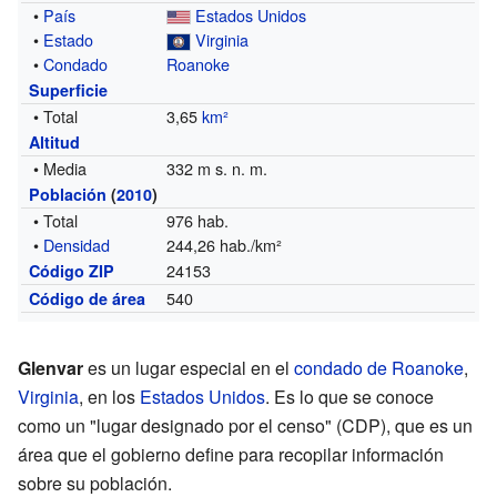
•
País
Estados Unidos
•
Estado
Virginia
•
Condado
Roanoke
Superficie
• Total
3,65
km²
Altitud
• Media
332 m s. n. m.
Población
(
2010
)
• Total
976 hab.
•
Densidad
244,26 hab./km²
24153
Código ZIP
540
Código de área
Glenvar
es un lugar especial en el
condado de Roanoke
,
Virginia
, en los
Estados Unidos
. Es lo que se conoce
como un "lugar designado por el censo" (CDP), que es un
área que el gobierno define para recopilar información
sobre su población.