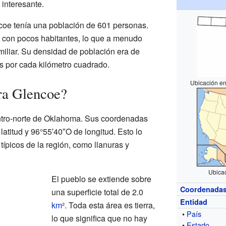
 interesante.
coe tenía una población de 601 personas.
o con pocos habitantes, lo que a menudo
miliar. Su densidad de población era de
 por cada kilómetro cuadrado.
Ubicación en
ra Glencoe?
ntro-norte de Oklahoma. Sus coordenadas
atitud y 96°55′40″O de longitud. Esto lo
típicos de la región, como llanuras y
Ubica
El pueblo se extiende sobre
Coordenada
una superficie total de 2.0
Entidad
km²
. Toda esta área es tierra,
•
País
lo que significa que no hay
•
Estado