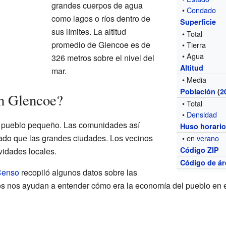
grandes cuerpos de agua
•
Condado
como lagos o ríos dentro de
Superficie
sus límites. La altitud
• Total
promedio de Glencoe es de
• Tierra
• Agua
326 metros sobre el nivel del
Altitud
mar.
• Media
Población
(
2
en Glencoe?
• Total
•
Densidad
n pueblo pequeño. Las comunidades así
Huso horari
jado que las grandes ciudades. Los vecinos
• en
verano
Código ZIP
vidades locales.
Código de ár
 Censo
recopiló algunos datos sobre las
tos nos ayudan a entender cómo era la economía del pueblo en