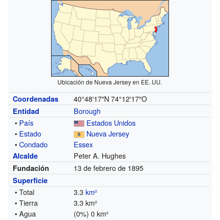
Ubicación de Nueva Jersey en EE. UU.
40°48′17″N
74°12′17″O
Coordenadas
Borough
Entidad
•
País
Estados Unidos
•
Estado
Nueva Jersey
•
Condado
Essex
Peter A. Hughes
Alcalde
13 de febrero de 1895
Fundación
Superficie
• Total
3.3
km²
• Tierra
3.3 km²
• Agua
(0%) 0 km²