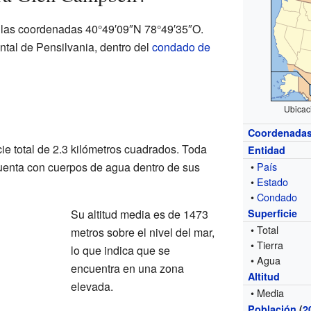
 las coordenadas 40°49′09″N 78°49′35″O.
ental de Pensilvania, dentro del
condado de
Ubicac
Coordenada
cie total de 2.3 kilómetros cuadrados. Toda
Entidad
 cuenta con cuerpos de agua dentro de sus
•
País
•
Estado
•
Condado
Su altitud media es de 1473
Superficie
• Total
metros sobre el nivel del mar,
• Tierra
lo que indica que se
• Agua
encuentra en una zona
Altitud
elevada.
• Media
Población
(
2