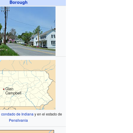
Borough
Glen
Campbell
l
condado de Indiana
y en el estado de
Pensilvania