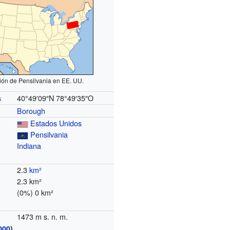
ión de Pensilvania en EE. UU.
40°49′09″N
78°49′35″O
s
Borough
Estados Unidos
Pensilvania
Indiana
2.3
km²
2.3 km²
(0%) 0 km²
1473 m s. n. m.
000
)