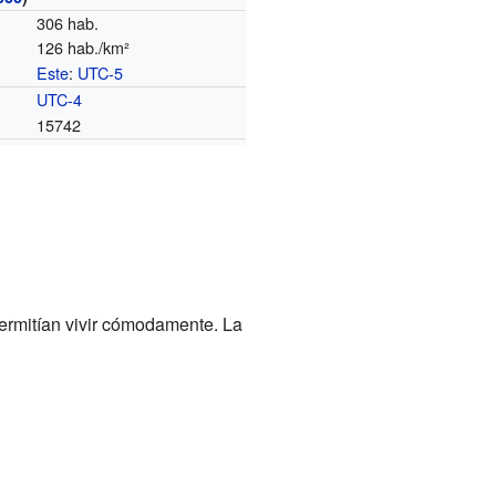
306 hab.
126 hab./km²
Este
:
UTC-5
o
UTC-4
15742
ermitían vivir cómodamente. La