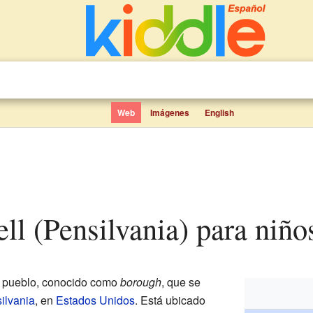
Web
Imágenes
English
ll (Pensilvania) para niño
 pueblo, conocido como
borough
, que se
ilvania
, en
Estados Unidos
. Está ubicado