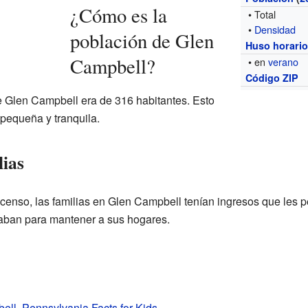
¿Cómo es la
• Total
•
Densidad
población de Glen
Huso horari
Campbell?
• en
verano
Código ZIP
e Glen Campbell era de 316 habitantes. Esto
pequeña y tranquila.
lias
enso, las familias en Glen Campbell tenían ingresos que les p
jaban para mantener a sus hogares.
ll, Pennsylvania Facts for Kids