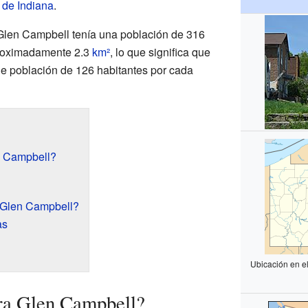
de Indiana
.
 Glen Campbell tenía una población de 316
roximadamente 2.3
km²
, lo que significa que
e población de 126 habitantes por cada
n Campbell?
 Glen Campbell?
as
Ubicación en e
ra Glen Campbell?