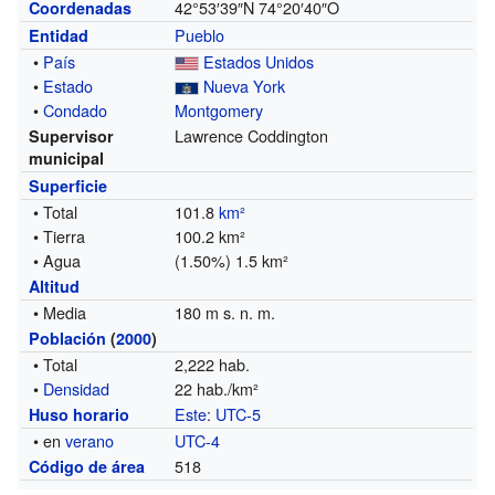
42°53′39″N
74°20′40″O
Coordenadas
Pueblo
Entidad
•
País
Estados Unidos
•
Estado
Nueva York
•
Condado
Montgomery
Lawrence Coddington
Supervisor
municipal
Superficie
• Total
101.8
km²
• Tierra
100.2 km²
• Agua
(1.50%) 1.5 km²
Altitud
• Media
180 m s. n. m.
Población
(
2000
)
• Total
2,222 hab.
•
Densidad
22 hab./km²
Este
:
UTC-5
Huso horario
• en
verano
UTC-4
518
Código de área