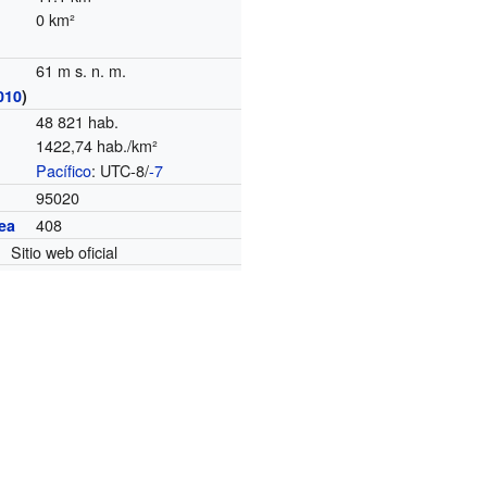
0 km²
61 m s. n. m.
010
)
48 821 hab.
1422,74 hab./km²
Pacífico
: UTC-8/
-7
o
95020
408
ea
Sitio web oficial