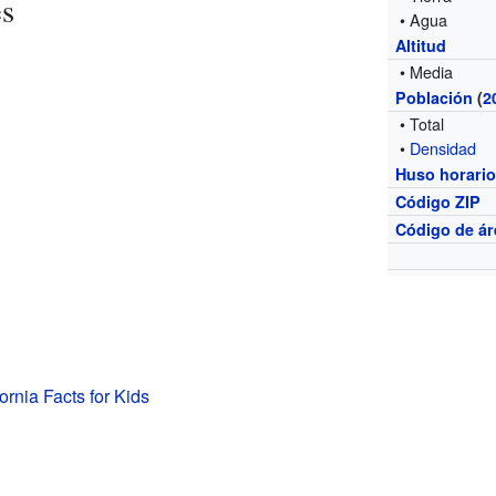
es
• Agua
Altitud
• Media
Población
(
2
• Total
•
Densidad
Huso horari
Código ZIP
Código de ár
fornia Facts for Kids