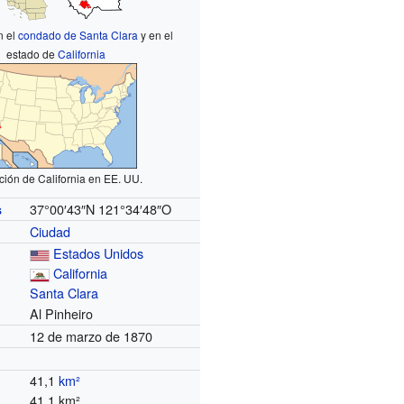
n el
condado de Santa Clara
y en el
estado de
California
ción de California en EE. UU.
37°00′43″N
121°34′48″O
s
Ciudad
Estados Unidos
California
Santa Clara
Al Pinheiro
12 de marzo de 1870
41,1
km²
41.1 km²