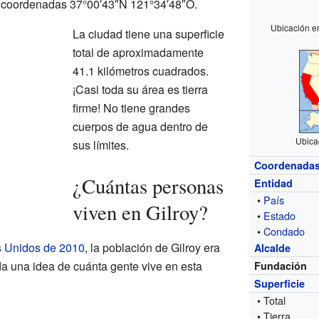
s coordenadas 37°00′43″N 121°34′48″O.
Ubicación e
La ciudad tiene una superficie
total de aproximadamente
41.1 kilómetros cuadrados.
¡Casi toda su área es tierra
firme! No tiene grandes
cuerpos de agua dentro de
Ubica
sus límites.
Coordenada
¿Cuántas personas
Entidad
•
País
viven en Gilroy?
•
Estado
•
Condado
s Unidos de 2010
, la población de Gilroy era
Alcalde
a una idea de cuánta gente vive en esta
Fundación
Superficie
• Total
• Tierra