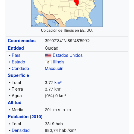
Ubicación de Illinois en EE. UU.
39°07′34″N
89°48′59″O
Coordenadas
Ciudad
Entidad
•
País
Estados Unidos
•
Estado
Illinois
•
Condado
Macoupin
Superficie
• Total
3.77
km²
• Tierra
3.77 km²
• Agua
(0%) 0 km²
Altitud
• Media
201 m s. n. m.
Población
(
2010
)
• Total
3319 hab.
•
Densidad
880,74 hab./km²