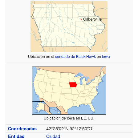
Gilbertville
Ubicación en el
condado de Black Hawk
en
Iowa
Ubicación de Iowa en EE. UU.
42°25′02″N
92°12′50″O
Coordenadas
Ciudad
Entidad