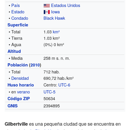
•
País
Estados Unidos
•
Estado
Iowa
•
Condado
Black Hawk
Superficie
• Total
1.03
km²
• Tierra
1.03 km²
• Agua
(0%) 0 km²
Altitud
• Media
258 m s. n. m.
Población
(
2010
)
• Total
712 hab.
•
Densidad
690,72 hab./km²
Centro:
UTC-6
Huso horario
• en
verano
UTC-5
50634
Código ZIP
2394895
GNIS
Gilbertville
es una pequeña ciudad que se encuentra en