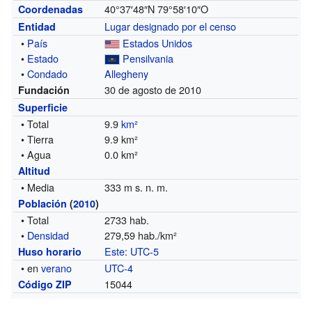
40°37′48″N
79°58′10″O
Coordenadas
Lugar designado por el censo
Entidad
•
País
Estados Unidos
•
Estado
Pensilvania
•
Condado
Allegheny
30 de agosto de 2010
Fundación
Superficie
• Total
9.9
km²
• Tierra
9.9 km²
• Agua
0.0 km²
Altitud
• Media
333 m s. n. m.
Población
(
2010
)
• Total
2733 hab.
•
Densidad
279,59 hab./km²
Este
:
UTC-5
Huso horario
• en
verano
UTC-4
15044
Código ZIP