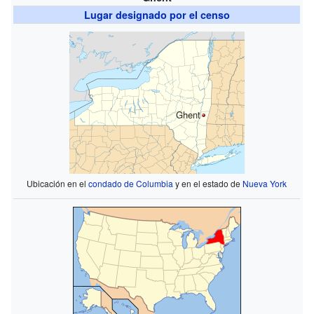
Lugar designado por el censo
Ghent
Ubicación en el
condado de Columbia
y en el estado de
Nueva York