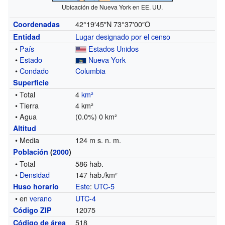
Ubicación de Nueva York en EE. UU.
42°19′45″N
73°37′00″O
Coordenadas
Lugar designado por el censo
Entidad
•
País
Estados Unidos
•
Estado
Nueva York
•
Condado
Columbia
Superficie
• Total
4
km²
• Tierra
4 km²
• Agua
(0.0%) 0 km²
Altitud
• Media
124 m s. n. m.
Población
(
2000
)
• Total
586 hab.
•
Densidad
147 hab./km²
Este
:
UTC-5
Huso horario
• en
verano
UTC-4
12075
Código ZIP
518
Código de área