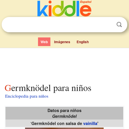
Web
Imágenes
English
Germknödel para niños
Enciclopedia para niños
Datos para niños
Germknödel
'
Germknödel con salsa de
vainilla
'