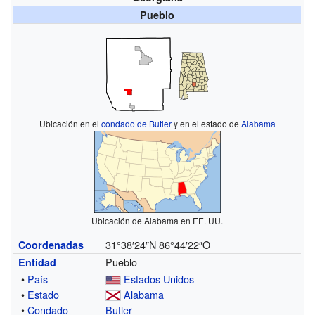
Pueblo
Ubicación en el
condado de Butler
y en el estado de
Alabama
Ubicación de Alabama en EE. UU.
31°38′24″N
86°44′22″O
Coordenadas
Pueblo
Entidad
•
País
Estados Unidos
•
Estado
Alabama
•
Condado
Butler