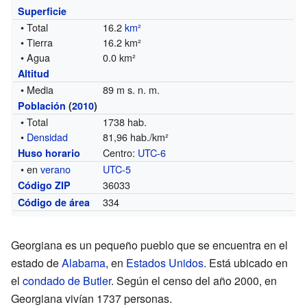
Superficie
• Total
16.2
km²
• Tierra
16.2 km²
• Agua
0.0 km²
Altitud
• Media
89 m s. n. m.
Población
(
2010
)
• Total
1738 hab.
•
Densidad
81,96 hab./km²
Centro:
UTC-6
Huso horario
• en
verano
UTC-5
36033
Código ZIP
334
Código de área
Georgiana es un pequeño pueblo que se encuentra en el
estado de
Alabama
, en
Estados Unidos
. Está ubicado en
el
condado de Butler
. Según el censo del año 2000, en
Georgiana vivían 1737 personas.