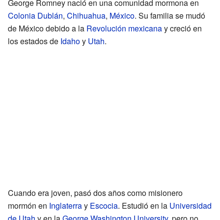
George Romney nació en una comunidad mormona en
Colonia Dublán
,
Chihuahua
,
México
. Su familia se mudó
de México debido a la
Revolución mexicana
y creció en
los estados de
Idaho
y
Utah
.
Cuando era joven, pasó dos años como misionero
mormón en
Inglaterra
y
Escocia
. Estudió en la
Universidad
de Utah
y en la
George Washington University
, pero no