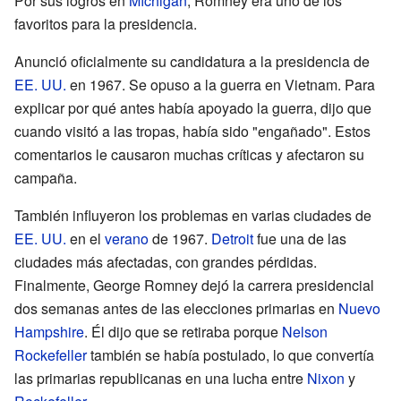
Por sus logros en
Míchigan
, Romney era uno de los
favoritos para la presidencia.
Anunció oficialmente su candidatura a la presidencia de
EE. UU.
en 1967. Se opuso a la guerra en Vietnam. Para
explicar por qué antes había apoyado la guerra, dijo que
cuando visitó a las tropas, había sido "engañado". Estos
comentarios le causaron muchas críticas y afectaron su
campaña.
También influyeron los problemas en varias ciudades de
EE. UU.
en el
verano
de 1967.
Detroit
fue una de las
ciudades más afectadas, con grandes pérdidas.
Finalmente, George Romney dejó la carrera presidencial
dos semanas antes de las elecciones primarias en
Nuevo
Hampshire
. Él dijo que se retiraba porque
Nelson
Rockefeller
también se había postulado, lo que convertía
las primarias republicanas en una lucha entre
Nixon
y