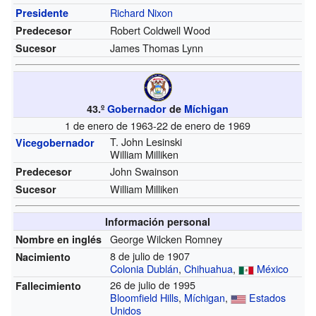
Richard Nixon
Presidente
Robert Coldwell Wood
Predecesor
James Thomas Lynn
Sucesor
43.º
Gobernador
de
Míchigan
1 de enero de 1963-22 de enero de 1969
T. John Lesinski
Vicegobernador
William Milliken
John Swainson
Predecesor
William Milliken
Sucesor
Información personal
George Wilcken Romney
Nombre en inglés
8 de julio de 1907
Nacimiento
Colonia Dublán
,
Chihuahua
,
México
26 de julio de 1995
Fallecimiento
Bloomfield Hills
,
Míchigan
,
Estados
Unidos