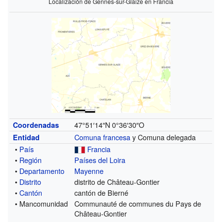
Localización de Gennes-sur-Glaize en Francia
47°51′14″N
0°36′30″O
Coordenadas
Comuna francesa
y Comuna delegada
Entidad
•
País
Francia
•
Región
Países del Loira
•
Departamento
Mayenne
•
Distrito
distrito de Château-Gontier
•
Cantón
cantón de Bierné
• Mancomunidad
Communauté de communes du Pays de
Château-Gontier