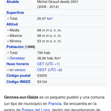
Michel Giraud desde 2001
Alcalde
(2008 - 2014)
Superficie
• Total
25.97
km²
Altitud
• Media
68 m m s. n. m.
• Máxima
98 m m s. n. m.
• Mínima
53 m m s. n. m.
Población
(1999)
• Total
790 hab.
•
Densidad
38,66 hab./km²
CET
(
UTC +1
)
Huso horario
• en
verano
CEST
(
UTC +2
)
53200
Código postal
53104
Código INSEE
Gennes-sur-Glaize
es un pequeño pueblo y una comuna
(un tipo de municipio) en
Francia
. Se encuentra en la
región de
Países del Loira
, dentro del departamento de