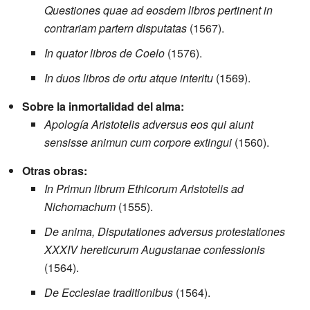
Questiones quae ad eosdem libros pertinent in
contrariam partern disputatas
(1567).
In quator libros de Coelo
(1576).
In duos libros de ortu atque interitu
(1569).
Sobre la inmortalidad del alma:
Apología Aristotelis adversus eos qui aiunt
sensisse animun cum corpore extingui
(1560).
Otras obras:
In Primun librum Ethicorum Aristotelis ad
Nichomachum
(1555).
De anima, Disputationes adversus protestationes
XXXIV hereticurum Augustanae confessionis
(1564).
De Ecclesiae traditionibus
(1564).