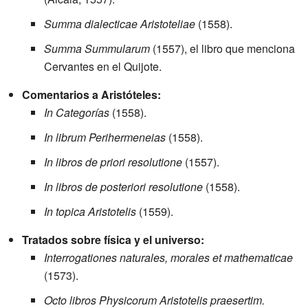
Summa dialecticae Aristoteliae
(1558).
Summa Summularum
(1557), el libro que menciona
Cervantes en el Quijote.
Comentarios a Aristóteles:
In Categorías
(1558).
In librum Perihermeneias
(1558).
In libros de priori resolutione
(1557).
In libros de posteriori resolutione
(1558).
In topica Aristotelis
(1559).
Tratados sobre física y el universo:
Interrogationes naturales, morales et mathematicae
(1573).
Octo libros Physicorum Aristotelis praesertim.