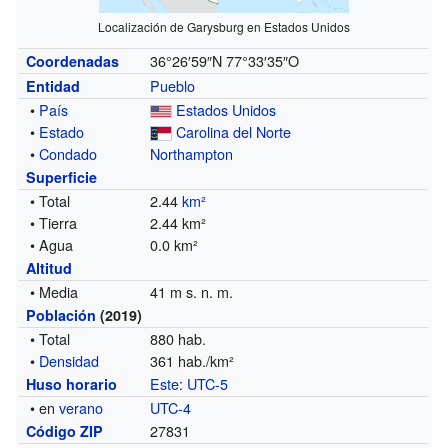
Localización de Garysburg en Estados Unidos
36°26′59″N
77°33′35″O
Coordenadas
Pueblo
Entidad
•
País
Estados Unidos
•
Estado
Carolina del Norte
•
Condado
Northampton
Superficie
• Total
2.44
km²
• Tierra
2.44 km²
• Agua
0.0 km²
Altitud
• Media
41 m s. n. m.
Población
(2019)
• Total
880 hab.
•
Densidad
361 hab./km²
Este
:
UTC-5
Huso horario
• en
verano
UTC-4
27831
Código ZIP