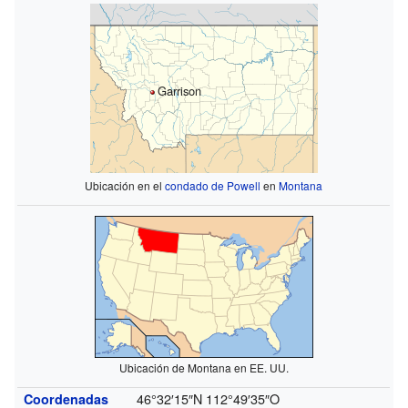
Garrison
Ubicación en el
condado de Powell
en
Montana
Ubicación de Montana en EE. UU.
46°32′15″N
112°49′35″O
Coordenadas