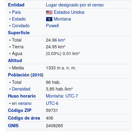
Lugar designado por el censo
Entidad
•
País
Estados Unidos
•
Estado
Montana
•
Condado
Powell
Superficie
• Total
24.96
km²
• Tierra
24.95 km²
• Agua
(0.03%) 0.01 km²
Altitud
• Media
1333 m s. n. m.
Población
(
2010
)
• Total
96 hab.
•
Densidad
3,85 hab./km²
Montaña
:
UTC-7
Huso horario
• en
verano
UTC-6
59731
Código ZIP
406
Código de área
2408285
GNIS