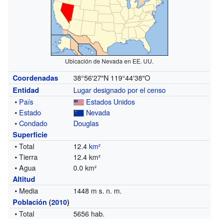
Ubicación de Nevada en EE. UU.
38°56′27″N
119°44′38″O
Coordenadas
Lugar designado por el censo
Entidad
•
País
Estados Unidos
•
Estado
Nevada
•
Condado
Douglas
Superficie
• Total
12.4
km²
• Tierra
12.4 km²
• Agua
0.0 km²
Altitud
• Media
1448 m s. n. m.
Población
(
2010
)
• Total
5656 hab.