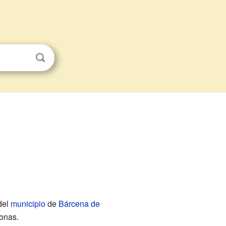
 del
municipio
de
Bárcena de
onas.