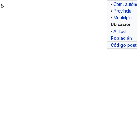
es
•
Com. autó
•
Provincia
•
Municipio
Ubicación
•
Altitud
Población
Código post