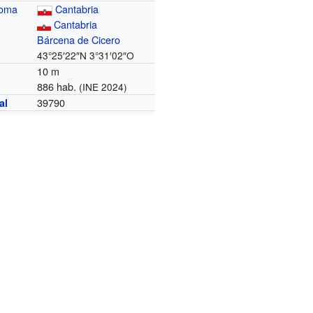
noma
Cantabria
Cantabria
Bárcena de Cicero
43°25′22″N
3°31′02″O
10 m
886 hab.
(INE 2024)
39790
al