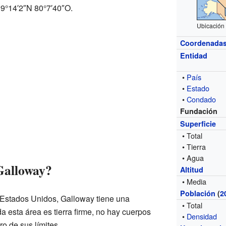
9°14′2″N 80°7′40″O.
Ubicación 
Coordenada
Entidad
•
País
•
Estado
•
Condado
Fundación
Superficie
• Total
• Tierra
• Agua
Galloway?
Altitud
• Media
Población
(
2
 Estados Unidos, Galloway tiene una
• Total
da esta área es tierra firme, no hay cuerpos
•
Densidad
o de sus límites.