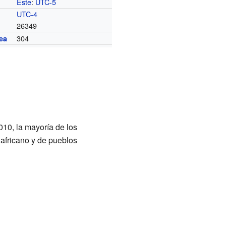
Este
:
UTC-5
o
UTC-4
26349
304
ea
10, la mayoría de los
africano y de pueblos