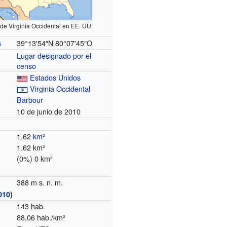
de Virginia Occidental en EE. UU.
39°13′54″N
80°07′45″O
s
Lugar designado por el
censo
Estados Unidos
Virginia Occidental
Barbour
10 de junio de 2010
1.62
km²
1.62 km²
(0%) 0 km²
388 m s. n. m.
010
)
143 hab.
88,06 hab./km²