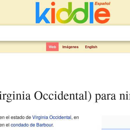
Web
Imágenes
English
irginia Occidental) para n
 en el estado de
Virginia Occidental
, en
 en el
condado de Barbour
.