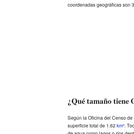
coordenadas geográficas son 3
¿Qué tamaño tiene 
Según la Oficina del Censo de
superficie total de 1.62
km²
. To
de agua como lagos o ríos dentr