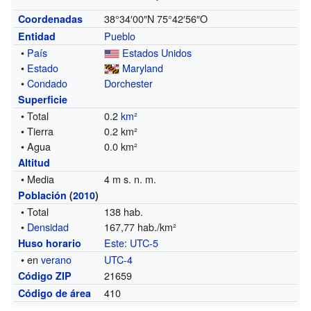
38°34′00″N
75°42′56″O
Coordenadas
Pueblo
Entidad
•
País
Estados Unidos
•
Estado
Maryland
•
Condado
Dorchester
Superficie
• Total
0.2
km²
• Tierra
0.2 km²
• Agua
0.0 km²
Altitud
• Media
4 m s. n. m.
Población
(
2010
)
• Total
138 hab.
•
Densidad
167,77 hab./km²
Este
:
UTC-5
Huso horario
• en
verano
UTC-4
21659
Código ZIP
410
Código de área