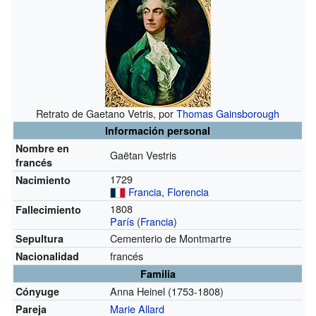
Retrato de Gaetano Vetris, por
Thomas Gainsborough
Información personal
Nombre en
Gaëtan Vestris
francés
1729
Nacimiento
Francia
,
Florencia
1808
Fallecimiento
París
(
Francia
)
Cementerio de Montmartre
Sepultura
francés
Nacionalidad
Familia
Anna Heinel (1753-1808)
Cónyuge
Marie Allard
Pareja