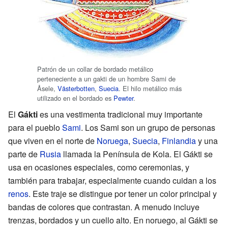
Patrón de un collar de bordado metálico
perteneciente a un gakti de un hombre Sami de
Åsele,
Västerbotten
,
Suecia
. El hilo metálico más
utilizado en el bordado es
Pewter
.
El
Gákti
es una vestimenta tradicional muy importante
para el pueblo
Sami
. Los Sami son un grupo de personas
que viven en el norte de
Noruega
,
Suecia
,
Finlandia
y una
parte de
Rusia
llamada la Península de Kola. El Gákti se
usa en ocasiones especiales, como ceremonias, y
también para trabajar, especialmente cuando cuidan a los
renos
. Este traje se distingue por tener un color principal y
bandas de colores que contrastan. A menudo incluye
trenzas, bordados y un cuello alto. En noruego, al Gákti se