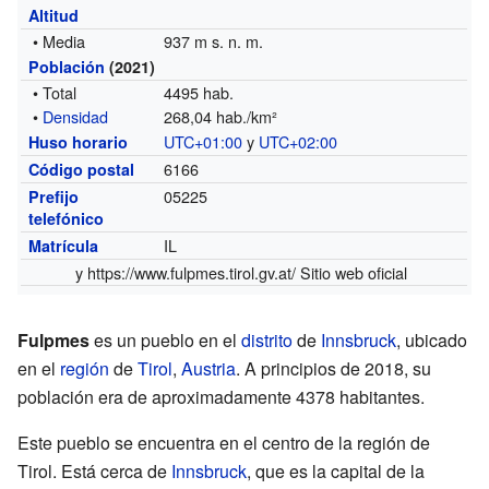
Altitud
• Media
937 m s. n. m.
Población
(2021)
• Total
4495 hab.
•
Densidad
268,04 hab./km²
UTC+01:00
y
UTC+02:00
Huso horario
6166
Código postal
05225
Prefijo
telefónico
IL
Matrícula
y
https://www.fulpmes.tirol.gv.at/
Sitio web oficial
Fulpmes
es un pueblo en el
distrito
de
Innsbruck
, ubicado
en el
región
de
Tirol
,
Austria
. A principios de 2018, su
población era de aproximadamente 4378 habitantes.
Este pueblo se encuentra en el centro de la región de
Tirol. Está cerca de
Innsbruck
, que es la capital de la