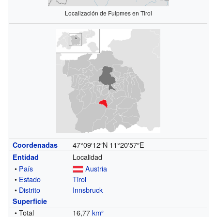
Localización de Fulpmes en Tirol
47°09′12″N
11°20′57″E
Coordenadas
Localidad
Entidad
•
País
Austria
•
Estado
Tirol
•
Distrito
Innsbruck
Superficie
• Total
16,77
km²