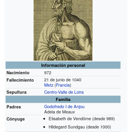
Información personal
972
Nacimiento
21 de junio de 1040
Fallecimiento
Metz
(
Francia
)
Centro-Valle de Loira
Sepultura
Familia
Godofredo I de Anjou
Padres
Adela de Meaux
Elisabeth de Vendôme
(desde 989)
Cónyuge
Hildegard Sundgau
(desde 1000)