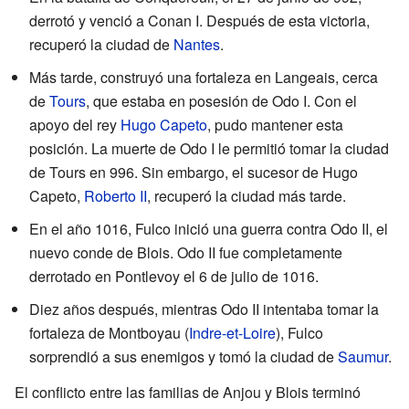
derrotó y venció a Conan I. Después de esta victoria,
recuperó la ciudad de
Nantes
.
Más tarde, construyó una fortaleza en Langeais, cerca
de
Tours
, que estaba en posesión de Odo I. Con el
apoyo del rey
Hugo Capeto
, pudo mantener esta
posición. La muerte de Odo I le permitió tomar la ciudad
de Tours en 996. Sin embargo, el sucesor de Hugo
Capeto,
Roberto II
, recuperó la ciudad más tarde.
En el año 1016, Fulco inició una guerra contra Odo II, el
nuevo conde de Blois. Odo II fue completamente
derrotado en Pontlevoy el 6 de julio de 1016.
Diez años después, mientras Odo II intentaba tomar la
fortaleza de Montboyau (
Indre-et-Loire
), Fulco
sorprendió a sus enemigos y tomó la ciudad de
Saumur
.
El conflicto entre las familias de Anjou y Blois terminó