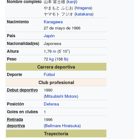
Nombre completo
山本 富士雄 (
kanji
)
やまもと ふじお (
hiragana
)
ヤマモト フジオ (
katakana
)
Nacimiento
Kanagawa
27 de mayo de 1966
País
Japón
Nacionalidad(es)
Japonesa
Altura
1,79
m
(5
′
10
″
)
Peso
72
kg
(158
lb
)
Carrera deportiva
Deporte
Fútbol
Club profesional
Debut deportivo
1990
(
Mitsubishi Motors
)
Posición
Defensa
Goles en clubes
1
Retirada
1996
deportiva
(
Bellmare Hiratsuka
)
Trayectoria