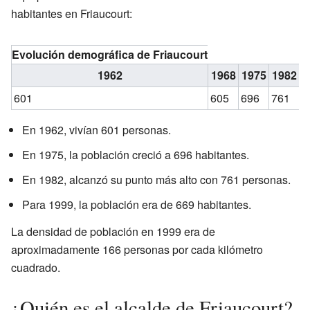
habitantes en Friaucourt:
Evolución demográfica de Friaucourt
1962
1968
1975
1982
1
601
605
696
761
7
En 1962, vivían 601 personas.
En 1975, la población creció a 696 habitantes.
En 1982, alcanzó su punto más alto con 761 personas.
Para 1999, la población era de 669 habitantes.
La densidad de población en 1999 era de
aproximadamente 166 personas por cada kilómetro
cuadrado.
¿Quién es el alcalde de Friaucourt?