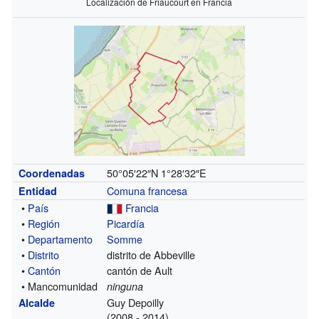
Localización de Friaucourt en Francia
50°05′22″N
1°28′32″E
Coordenadas
Comuna francesa
Entidad
•
País
Francia
•
Región
Picardía
•
Departamento
Somme
•
Distrito
distrito de Abbeville
•
Cantón
cantón de Ault
• Mancomunidad
ninguna
Guy Depoilly
Alcalde
(2008 - 2014)