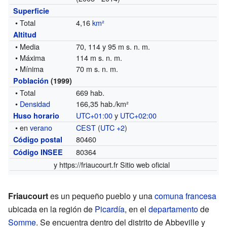
Superficie
• Total
4,16
km²
Altitud
• Media
70, 114 y 95 m s. n. m.
• Máxima
114 m s. n. m.
• Mínima
70 m s. n. m.
Población
(1999)
• Total
669 hab.
•
Densidad
166,35 hab./km²
UTC+01:00
y
UTC+02:00
Huso horario
• en
verano
CEST
(
UTC +2
)
80460
Código postal
80364
Código INSEE
y
https://friaucourt.fr
Sitio web oficial
Friaucourt
es un pequeño pueblo y una
comuna francesa
ubicada en la región de
Picardía
, en el
departamento
de
Somme
. Se encuentra dentro del distrito de Abbeville y