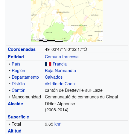
49°03′47″N
0°22′17″O
Coordenadas
Comuna francesa
Entidad
•
País
Francia
•
Región
Baja Normandía
•
Departamento
Calvados
•
Distrito
distrito de Caen
•
Cantón
cantón de Bretteville-sur-Laize
• Mancomunidad
Communauté de communes du Cingal
Didier Alphonse
Alcalde
(2008-2014)
Superficie
• Total
9.65
km²
Altitud