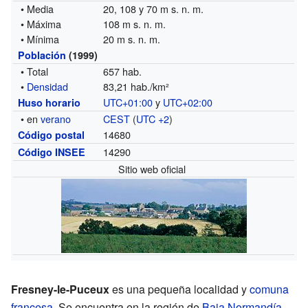
• Media
20, 108 y 70 m s. n. m.
• Máxima
108 m s. n. m.
• Mínima
20 m s. n. m.
Población
(1999)
• Total
657 hab.
•
Densidad
83,21 hab./km²
UTC+01:00
y
UTC+02:00
Huso horario
• en
verano
CEST
(
UTC +2
)
14680
Código postal
14290
Código INSEE
Sitio web oficial
Fresney-le-Puceux
es una pequeña localidad y
comuna
francesa
. Se encuentra en la región de
Baja Normandía
,