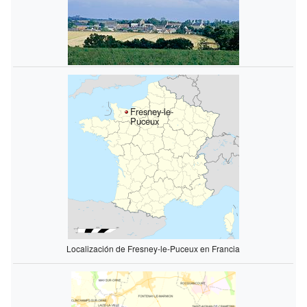
Fresney-le-
Puceux
Localización de Fresney-le-Puceux en Francia