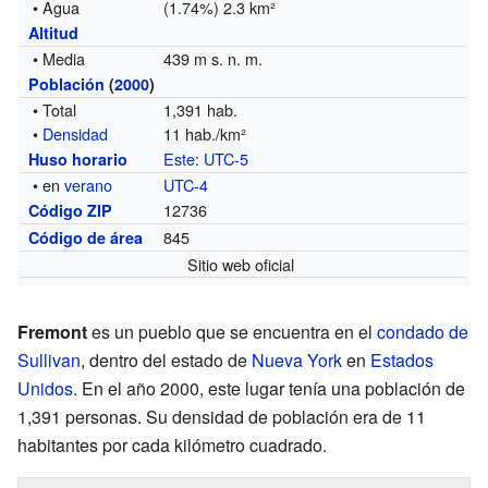
• Agua
(1.74%) 2.3 km²
Altitud
• Media
439 m s. n. m.
Población
(
2000
)
• Total
1,391 hab.
•
Densidad
11 hab./km²
Este
:
UTC-5
Huso horario
• en
verano
UTC-4
12736
Código ZIP
845
Código de área
Sitio web oficial
Fremont
es un pueblo que se encuentra en el
condado de
Sullivan
, dentro del estado de
Nueva York
en
Estados
Unidos
. En el año 2000, este lugar tenía una población de
1,391 personas. Su densidad de población era de 11
habitantes por cada kilómetro cuadrado.