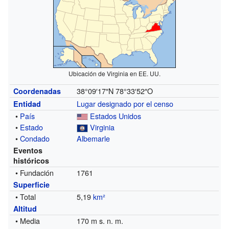
Ubicación de Virginia en EE. UU.
38°09′17″N
78°33′52″O
Coordenadas
Lugar designado por el censo
Entidad
•
País
Estados Unidos
•
Estado
Virginia
•
Condado
Albemarle
Eventos
históricos
• Fundación
1761
Superficie
• Total
5,19
km²
Altitud
• Media
170 m s. n. m.